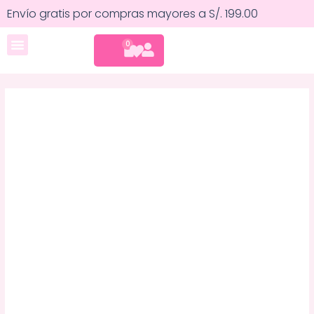
Ir
Ajustador
Envío gratis por compras mayores a S/. 199.00
al
de
contenido
bases
CART
0
Cuidado corporal
Meet
Your
match
-
Kleancolor
cantidad