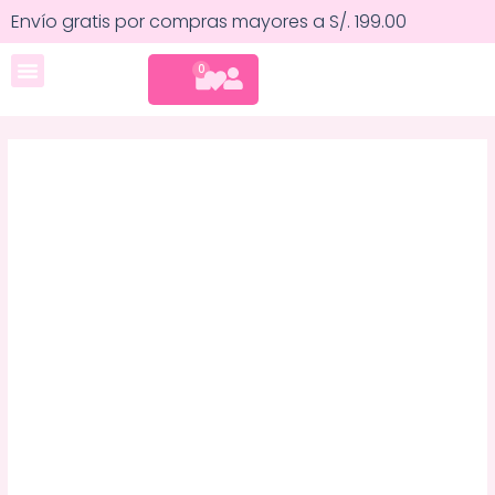
Ir
Envío gratis por compras mayores a S/. 199.00
al
contenido
CART
0
Cuidado corporal