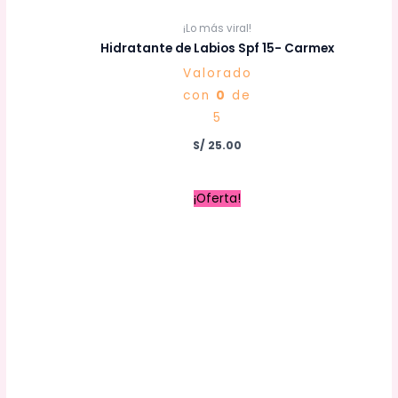
¡Lo más viral!
Hidratante de Labios Spf 15- Carmex
Valorado
con
0
de
5
S/
25.00
El
El
¡Oferta!
precio
precio
original
actual
era:
es:
S/ 35.00.
S/ 28.00.