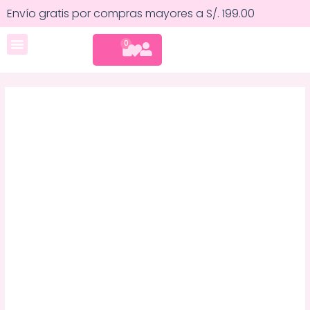
Ir
Esponja
Envío gratis por compras mayores a S/. 199.00
al
miracle
contenido
airblend
CART
0
Cuidado corporal
-
REAL
TECHNIQUES
cantidad