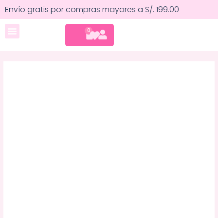
Ir
Esponjas
Envío gratis por compras mayores a S/. 199.00
al
Para
contenido
Maquillaje
CART
0
Cuidado corporal
-
Bissú
cantidad