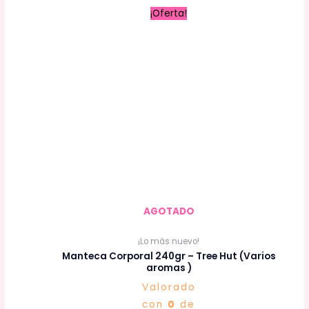
El
El
¡Oferta!
precio
precio
original
actual
era:
es:
S/ 78.00.
S/ 72.00.
AGOTADO
¡Lo más nuevo!
Manteca Corporal 240gr – Tree Hut (Varios
aromas )
Valorado
con
0
de