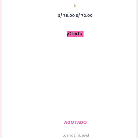
5
S/
78.00
S/
72.00
El
El
¡Oferta!
precio
precio
original
actual
era:
es:
S/ 109.00.
S/ 103.50.
AGOTADO
¡Lo más nuevo!