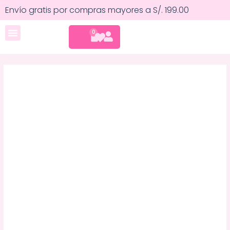
Ir
Iluminador
Envío gratis por compras mayores a S/. 199.00
al
Líquido
contenido
-
CART
0
Cuidado corporal
Sheglam
cantidad