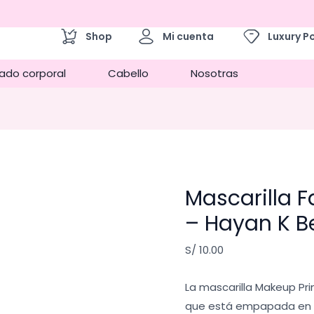
Mascarilla
Facial
Shop
Mi cuenta
Luxury P
Primer
Mask
ado corporal
Cabello
Nosotras
-
Hayan
K
Beauty
cantidad
Mascarilla F
– Hayan K B
S/
10.00
La mascarilla Makeup Pri
que está empapada en u