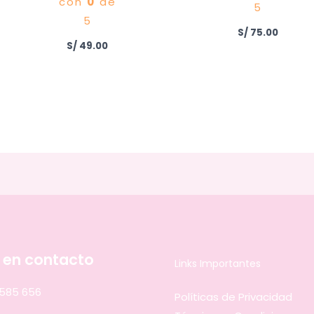
con
0
de
5
5
S/
75.00
S/
49.00
 en contacto
Links Importantes
 585 656
Políticas de Privacidad