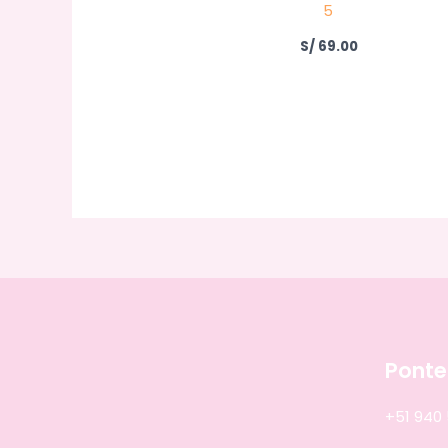
5
S/
69.00
Ponte
+51 940