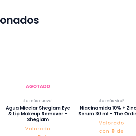
cionados
AGOTADO
¡Lo más nuevo!
¡Lo más viral!
Agua Micelar Sheglam Eye
Niacinamida 10% + Zin
& Lip Makeup Remover –
Serum 30 ml – The Ordi
Sheglam
Valorado
Valorado
con
0
de