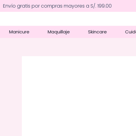
Ir
Envío gratis por compras mayores a S/. 199.00
al
contenido
Manicure
Maquillaje
Skincare
Cuid