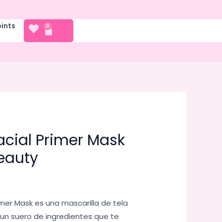
oints
CART
0
acial Primer Mask
eauty
mer Mask es una mascarilla de tela
n suero de ingredientes que te