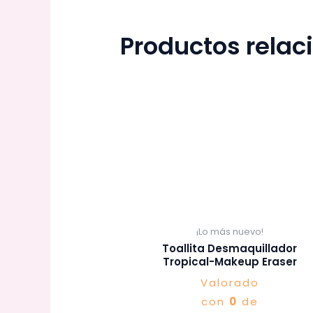
Productos rela
¡Lo más nuevo!
Toallita Desmaquillador
Tropical-Makeup Eraser
Valorado
con
0
de