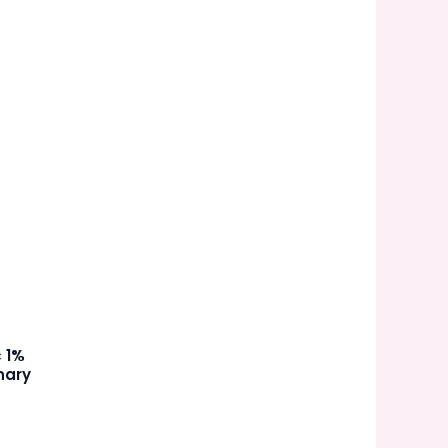
c 1%
nary