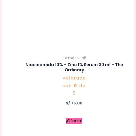
¡Lo más viral!
Niacinamida 10% + Zinc 1% Serum 30 ml – The
Ordinary
Valorado
con
0
de
5
S/
75.00
El
El
¡Oferta!
precio
precio
original
actual
era:
es: