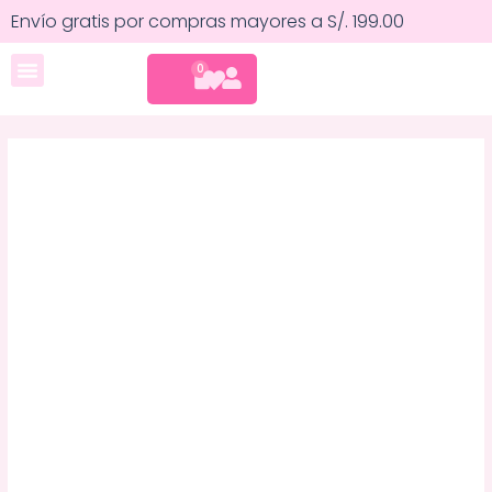
Ir
Envío gratis por compras mayores a S/. 199.00
al
contenido
CART
0
Cuidado corporal