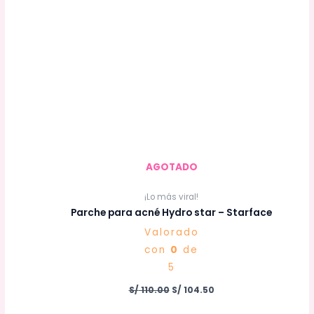
S/ 110.00.
S/ 104.50.
AGOTADO
¡Lo más viral!
Parche para acné Hydro star – Starface
Valorado
con
0
de
5
S/
110.00
S/
104.50