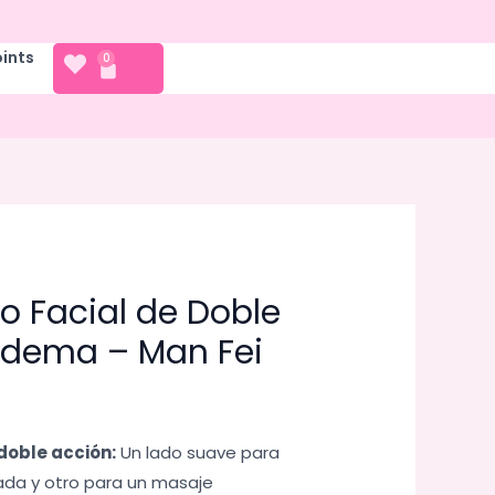
oints
CART
0
lo Facial de Doble
adema – Man Fei
 doble acción:
Un lado suave para
ada y otro para un masaje