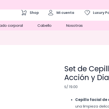
Shop
Mi cuenta
Luxury P
ado corporal
Cabello
Nosotras
Set de Cepil
Acción y Di
S/
19.00
Cepillo facial de
una limpieza delic