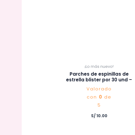
¡Lo más nuevo!
Parches de espinillas de
estrella blister por 30 und –
Valorado
con
0
de
5
S/
10.00