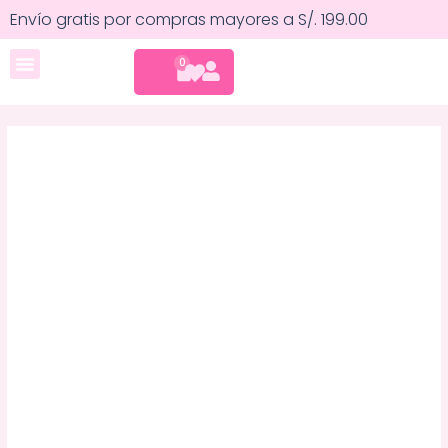
Ir
Sombra
Envío gratis por compras mayores a S/. 199.00
al
Individual
contenido
Glitter
CART
0
Cuidado corporal
-
Mels
Cosmetics
cantidad