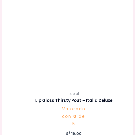
Labial
Lip Gloss Thirsty Pout – Italia Deluxe
Valorado
con
0
de
5
S/
19.00