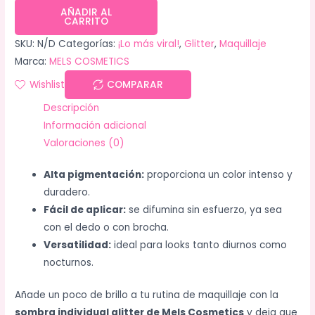
AÑADIR AL
CARRITO
SKU:
N/D
Categorías:
¡Lo más viral!
,
Glitter
,
Maquillaje
Marca:
MELS COSMETICS
Wishlist
COMPARAR
Descripción
Información adicional
Valoraciones (0)
Alta pigmentación:
proporciona un color intenso y
duradero.
Fácil de aplicar:
se difumina sin esfuerzo, ya sea
con el dedo o con brocha.
Versatilidad:
ideal para looks tanto diurnos como
nocturnos.
Añade un poco de brillo a tu rutina de maquillaje con la
sombra individual glitter de Mels Cosmetics
y deja que