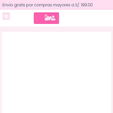
Ir
Sombrero
Envío gratis por compras mayores a S/. 199.00
al
de
contenido
Sol
CART
0
Cuidado corporal
con
Protección
Facial
cantidad