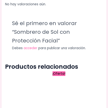
No hay valoraciones aún.
Sé el primero en valorar
“Sombrero de Sol con
Protección Facial”
Debes
acceder
para publicar una valoración.
Productos relacionados
El
El
¡Oferta!
precio
precio
original
actual
era:
es:
S/ 78.00.
S/ 72.00.