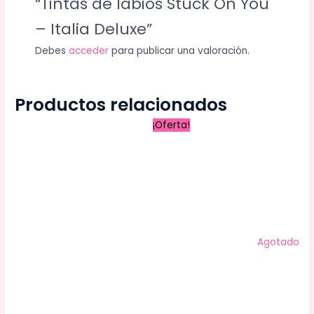
“Tintas de labios Stuck On You
– Italia Deluxe”
Debes
acceder
para publicar una valoración.
Productos relacionados
El
El
¡Oferta!
precio
precio
original
actual
era:
es:
S/ 35.00.
S/ 28.00.
Agotado