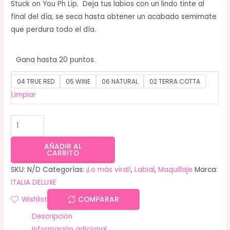
Stuck on You Ph Lip. Deja tus labios con un lindo tinte al
final del día, se seca hasta obtener un acabado semimate
que perdura todo el día.
Gana hasta 20 puntos.
04 TRUE RED
05 WINE
06 NATURAL
02 TERRA COTTA
Limpiar
AÑADIR AL
CARRITO
SKU:
N/D
Categorías:
¡Lo más viral!
,
Labial
,
Maquillaje
Marca:
ITALIA DELUXE
Wishlist
COMPARAR
Descripción
Información adicional