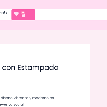
oints
CART
0
a con Estampado
 diseño vibrante y moderno es
evento social.