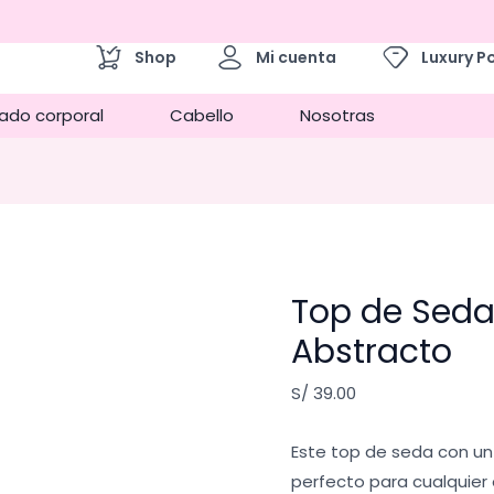
Top
de
Shop
Mi cuenta
Luxury P
Seda
con
ado corporal
Cabello
Nosotras
Estampado
Abstracto
cantidad
Top de Sed
Abstracto
S/
39.00
Este top de seda con un
perfecto para cualquier 