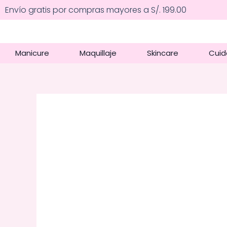
Ir
Envío gratis por compras mayores a S/. 199.00
al
contenido
Manicure
Maquillaje
Skincare
Cuid